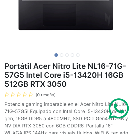
Portátil Acer Nitro Lite NL16-71G-
57G5 Intel Core i5-13420H 16GB
512GB RTX 3050
(0 reseña)
Potencia gaming imparable en el Acer Nitro Lite NL16-
71G-57G5! Equipado con Intel Core i5-13420H de 13ª
gen, 16GB DDR5 a 4800MHz, SSD PCIe Gen4 512GB y
NVIDIA RTX 3050 con 6GB GDDR6. Pantalla 16"
WUXGA IPS 144Hz para visuals fluidos, WiFi 6, teclado