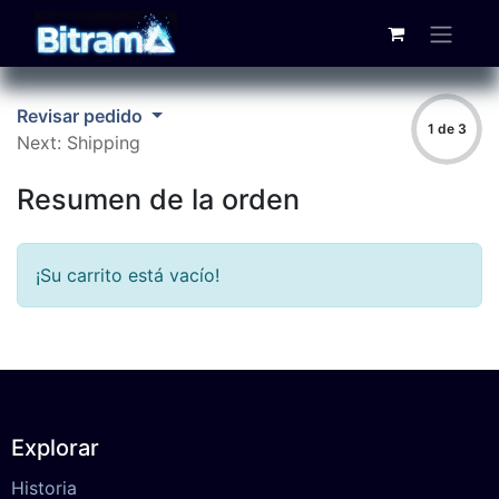
Revisar pedido
1 de 3
Next: Shipping
Resumen de la orden
¡Su carrito está vacío!
Explorar
​​​​​H​i​s​to​ri​a